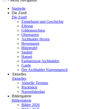
-
Menü
Navigation
Startseite
Die Zunft
Die Zunft
Entstehung und Geschichte
Elferrat
Gildeausschuss
Obernarren
Aichhalder Hexen
Hexensport
Blitzteufel
Sauhirt
Hansel
Fanfarenzug Aichhalden
Garde
Der Aichhalder Narrenmarsch
Aktuelles
Aktuelles
Aktuelle Termine
Rückblick
Narrenfahrplan
Bildergalerie
Bildergalerie
Bilder 2026