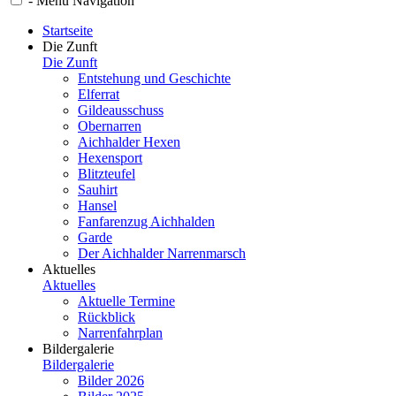
-
Menü
Navigation
Startseite
Die Zunft
Die Zunft
Entstehung und Geschichte
Elferrat
Gildeausschuss
Obernarren
Aichhalder Hexen
Hexensport
Blitzteufel
Sauhirt
Hansel
Fanfarenzug Aichhalden
Garde
Der Aichhalder Narrenmarsch
Aktuelles
Aktuelles
Aktuelle Termine
Rückblick
Narrenfahrplan
Bildergalerie
Bildergalerie
Bilder 2026