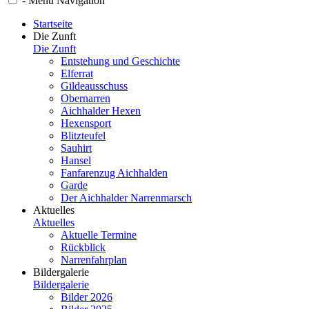
-
Menü
Navigation
Startseite
Die Zunft
Die Zunft
Entstehung und Geschichte
Elferrat
Gildeausschuss
Obernarren
Aichhalder Hexen
Hexensport
Blitzteufel
Sauhirt
Hansel
Fanfarenzug Aichhalden
Garde
Der Aichhalder Narrenmarsch
Aktuelles
Aktuelles
Aktuelle Termine
Rückblick
Narrenfahrplan
Bildergalerie
Bildergalerie
Bilder 2026